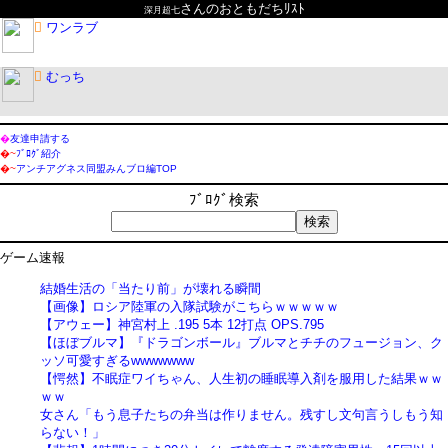
さんのおともだちﾘｽﾄ
深月超七

ワンラブ

むっち
�
友達申請する
�~
ﾌﾞﾛｸﾞ紹介
�~
アンチアグネス同盟みんブロ編TOP
ﾌﾞﾛｸﾞ検索
ゲーム速報
結婚生活の「当たり前」が壊れる瞬間
【画像】ロシア陸軍の入隊試験がこちらｗｗｗｗｗ
【アウェー】神宮村上 .195 5本 12打点 OPS.795
【ほぼブルマ】『ドラゴンボール』ブルマとチチのフュージョン、ク
ッソ可愛すぎるwwwwwww
【愕然】不眠症ワイちゃん、人生初の睡眠導入剤を服用した結果ｗｗ
ｗｗ
女さん「もう息子たちの弁当は作りません。残すし文句言うしもう知
らない！」