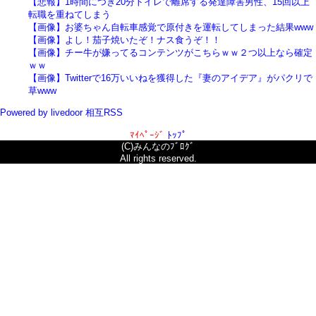
【悲報】1時間につき20分トイレで離席する発達障害男性、15回以上
転職を重ねてしまう
【画像】お婆ちゃん自転車感覚で原付きを運転してしまった結果www
【画像】よし！茄子焼いたぞ！ナス食うぞ！！
【画像】チー牛が嫌ってるコンテンツがこちらｗｗ２つ以上なら確定
ｗｗ
【画像】Twitterで16万いいねを獲得した『妻のアイデア』がパクリで
草www
Powered by livedoor 相互RSS
ﾏｲﾍﾟｰｼﾞ
ﾄｯﾌﾟ
(C)みんなのﾌﾞﾛｸﾞ
All rights reserved.